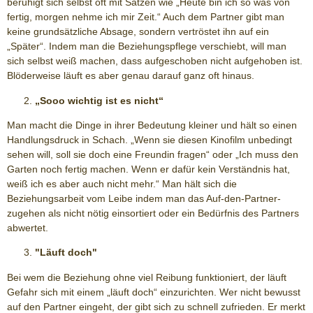
beruhigt sich selbst oft mit Sätzen wie „Heute bin ich so was von
fertig, morgen nehme ich mir Zeit.“ Auch dem Partner gibt man
keine grundsätzliche Absage, sondern vertröstet ihn auf ein
„Später“. Indem man die Beziehungspflege verschiebt, will man
sich selbst weiß machen, dass aufgeschoben nicht aufgehoben ist.
Blöderweise läuft es aber genau darauf ganz oft hinaus.
„Sooo wichtig ist es nicht“
Man macht die Dinge in ihrer Bedeutung kleiner und hält so einen
Handlungsdruck in Schach. „Wenn sie diesen Kinofilm unbedingt
sehen will, soll sie doch eine Freundin fragen“ oder „Ich muss den
Garten noch fertig machen. Wenn er dafür kein Verständnis hat,
weiß ich es aber auch nicht mehr.“ Man hält sich die
Beziehungsarbeit vom Leibe indem man das Auf-den-Partner-
zugehen als nicht nötig einsortiert oder ein Bedürfnis des Partners
abwertet.
"Läuft doch"
Bei wem die Beziehung ohne viel Reibung funktioniert, der läuft
Gefahr sich mit einem „läuft doch“ einzurichten. Wer nicht bewusst
auf den Partner eingeht, der gibt sich zu schnell zufrieden. Er merkt