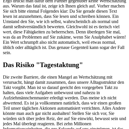
Ergo drückt man dafür dem Partner gegenüber keine Wertschätzung
aus. Warum das fatal ist, zeige ich Ihnen gleich auf. Vorher machen
Sie sich bitte einmal Folgendes klar: Da Sie gerade diesen Text
lesen ist anzunehmen, dass Sie lesen und schreiben können. Ein
Umstand den Sie, wie ich selbst, wahrscheinlich als normal und
damit selbstverständlich bewerten. Gleichwohl ist es tierisch viel
wert, diese Fähigkeiten zu beherrschen. Denn überlegen Sie mal,
was da an Problemen auf Sie zukäme, wenn Sie Analphabet wären!
Ein Wert schrumpft also nicht automatisch, weil etwas normal,
üblich oder alltäglich ist. Das genaue Gegenteil kann sogar der Fall
sein.
Das Risiko "Tagestaktung"
Die zweite Barriere, die einen Mangel an Wertschätzung mit
verursacht, hängt damit zusammen, dass unsere Alltagsstruktur den
Takt vorgibt. Man ist so darauf geeicht den vorgegeben Takt zu
halten, dass viele Aufgaben unbewusst und nahezu in
Aufziehmännchenmanier erledigt werden. Das meine ich nicht
abwertend. Es ist ja vollkommen natürlich, dass wir einen großen
Teil unser täglichen Aktionen automatisiert verrichten. Alles Andere
könnte man auch gar nicht aushalten! Stellen Sie sich vor, Sie
würden sich über jeden Reiz, der auf Sie einwirkt, bewusst sein und
jedes Mal überlegt reagieren. Bei zehn Millionen
Informationseinheiten, die pro Sekunde auf uns einströmen, ist das