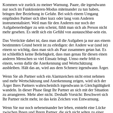
Kommen wir zurück zu meiner Warnung. Paare, die irgendwann
nur noch im Funktionieren-Modus miteinander zu tun haben,
bringen ihre Beziehung in Gefahr. Bei solch einem Umgang
empfinden Partner sich über kurz oder lang vom Anderen
instrumentalisiert. Weil man für den Anderen nur noch der
Aufgabenerlediger zu sein scheint, fühlt man sich als Person nicht
mehr gesehen. Es stellt sich ein Gefühl von austauschbar-sein ein.
Das Verrückte dabei ist, dass man all die Aufgaben ja nur aus einem
bestimmten Grund bereit ist zu erledigen: der Andere war (und ist)
einem so wichtig, dass man sich als Paar zusammen getan hat. Es
ist schließlich keine Beliebigkeit, dass man genau für diesen einen
anderen Menschen so viel Einsatz bringt. Umso mehr fehlt es
einem, wenn dafür die Anerkennung und Wertschätzung
ausbleiben. Hält das an, wird aus dem Schmerz irgendwann Ärger.
Wenn Sie als Partner solch ein Alarmzeichen nicht ernst nehmen
und mehr Wertschätzung und Anerkennung zeigen, wird sich der
Ärger Ihres Partners wahrscheinlich irgendwann in Gleichgültigkeit
wandeln. In dieser Phase fängt Ihr Partner an sich mit der Situation
zu arrangieren. Mehr aber nicht. Deshalb Vorsicht: Beschwert sich
Ihr Partner nicht mehr, ist das kein Zeichen von Entwarnung.
Wenn Sie nur noch nebeneinander her leben, entsteht eine Lücke
zwischen Ihnen und Ihrem Partner, die sich nicht selten zu einer