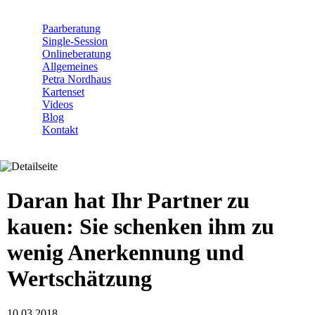
Navigation
Paarberatung
überspringen
Single-Session
Onlineberatung
Allgemeines
Petra Nordhaus
Kartenset
Videos
Blog
Kontakt
Daran hat Ihr Partner zu
kauen: Sie schenken ihm zu
wenig Anerkennung und
Wertschätzung
10.03.2018