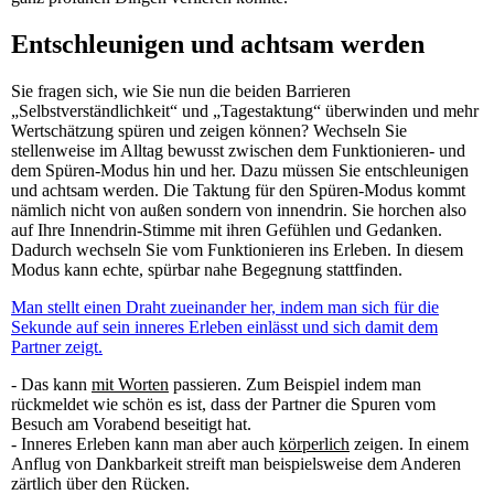
Entschleunigen und achtsam werden
Sie fragen sich, wie Sie nun die beiden Barrieren
„Selbstverständlichkeit“ und „Tagestaktung“ überwinden und mehr
Wertschätzung spüren und zeigen können? Wechseln Sie
stellenweise im Alltag bewusst zwischen dem Funktionieren- und
dem Spüren-Modus hin und her. Dazu müssen Sie entschleunigen
und achtsam werden. Die Taktung für den Spüren-Modus kommt
nämlich nicht von außen sondern von innendrin. Sie horchen also
auf Ihre Innendrin-Stimme mit ihren Gefühlen und Gedanken.
Dadurch wechseln Sie vom Funktionieren ins Erleben. In diesem
Modus kann echte, spürbar nahe Begegnung stattfinden.
Man stellt einen Draht zueinander her, indem man sich für die
Sekunde auf sein inneres Erleben einlässt und sich damit dem
Partner zeigt.
- Das kann
mit Worten
passieren. Zum Beispiel indem man
rückmeldet wie schön es ist, dass der Partner die Spuren vom
Besuch am Vorabend beseitigt hat.
- Inneres Erleben kann man aber auch
körperlich
zeigen. In einem
Anflug von Dankbarkeit streift man beispielsweise dem Anderen
zärtlich über den Rücken.