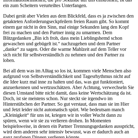
ein zum Scheitern verurteiltes Unterfangen.
Dabei gerät aber Vielen aus dem Blickfeld, dass es ja zwischen den
getakteten Anforderungseckpfeilern freien Raum gibt. So kommt
einem gar nicht in den Sinn, mal einige Sekunden lang den Kopf
frei zu machen und den Partner innig zu umarmen. Dem
Blitzgedanken „Bin ich froh, dass mein Lieblingshemd schon
gewaschen und gebügelt ist.“ nachzugehen und dem Partner
„danke“ zu sagen. Oder die warme Mahlzeit auf dem Teller vor
sich nicht für selbstverständlich zu nehmen und den Partner zu
loben.
Bei all dem was im Alltag so los ist, kommen viele Menschen also
aufgrund von Selbstverständlichkeit und Tagesrhythmus nicht auf
die Idee kurz mal inne zu halten und das, was gut funktioniert,
anzuerkennen und wertzuschätzen. Aber Achtung, verwechseln Sie
diesen Umstand bitte nicht damit, dass keine Wertschätzung da ist.
Doch, ist sie meistens schon. Nur steckt sie irgendwo im
Hinterstübchen der Partner. So gut verstaut, dass man sie im Hier
und Jetzt leider nicht automatisch spürt. Wie bedeutsam manch
„Kleinigkeit“ für uns ist, kriegen wir in voller Wucht dann zu
spüren, wenn wir sie zu verlieren drohen. In Momenten
beispielsweise, in denen ein Partner Trennungsgedanken ausspricht,
wird dem anderen sehr intensiv bewusst, was er dadurch auch an
ganz profanen Dingen verlieren könnte.