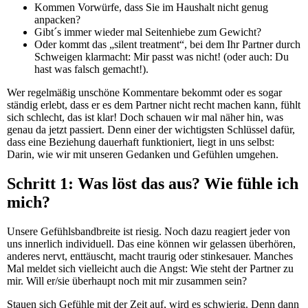
Kommen Vorwürfe, dass Sie im Haushalt nicht genug
anpacken?
Gibt´s immer wieder mal Seitenhiebe zum Gewicht?
Oder kommt das „silent treatment“, bei dem Ihr Partner durch
Schweigen klarmacht: Mir passt was nicht! (oder auch: Du
hast was falsch gemacht!).
Wer regelmäßig unschöne Kommentare bekommt oder es sogar
ständig erlebt, dass er es dem Partner nicht recht machen kann, fühlt
sich schlecht, das ist klar! Doch schauen wir mal näher hin, was
genau da jetzt passiert. Denn einer der wichtigsten Schlüssel dafür,
dass eine Beziehung dauerhaft funktioniert, liegt in uns selbst:
Darin, wie wir mit unseren Gedanken und Gefühlen umgehen.
Schritt 1: Was löst das aus? Wie fühle ich
mich?
Unsere Gefühlsbandbreite ist riesig. Noch dazu reagiert jeder von
uns innerlich individuell. Das eine können wir gelassen überhören,
anderes nervt, enttäuscht, macht traurig oder stinkesauer. Manches
Mal meldet sich vielleicht auch die Angst: Wie steht der Partner zu
mir. Will er/sie überhaupt noch mit mir zusammen sein?
Stauen sich Gefühle mit der Zeit auf, wird es schwierig. Denn dann