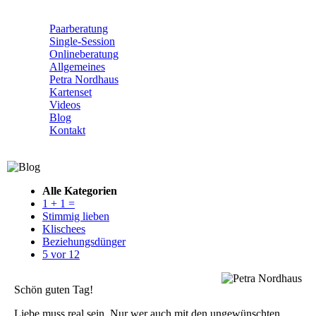
Navigation
Paarberatung
überspringen
Single-Session
Onlineberatung
Allgemeines
Petra Nordhaus
Kartenset
Videos
Blog
Kontakt
Alle Kategorien
1 + 1 =
Stimmig lieben
Klischees
Beziehungsdünger
5 vor 12
Schön guten Tag!
Liebe muss real sein. Nur wer auch mit den ungewünschten