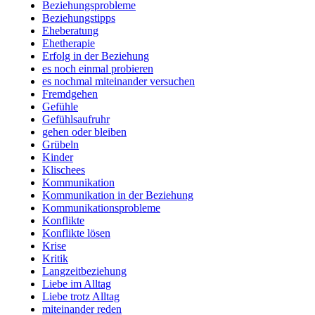
Beziehungsprobleme
Beziehungstipps
Eheberatung
Ehetherapie
Erfolg in der Beziehung
es noch einmal probieren
es nochmal miteinander versuchen
Fremdgehen
Gefühle
Gefühlsaufruhr
gehen oder bleiben
Grübeln
Kinder
Klischees
Kommunikation
Kommunikation in der Beziehung
Kommunikationsprobleme
Konflikte
Konflikte lösen
Krise
Kritik
Langzeitbeziehung
Liebe im Alltag
Liebe trotz Alltag
miteinander reden