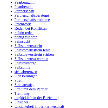
Paarberatung
Paartherapie
Partnerschaft
Partnerschaftsberatung
Partnerschaftsprobleme
Patchwork
Reden bei Konflikten
richtig reden
richtig zuhören
Sehnsucht
Selbstbewusstsein
Selbstbewusstsein fehlt
Selbstbewusstsein stärken
Selbstbewusst werden
Selbstfürsorge
Selbsthilfe
sich abgrenzen
Sich beruhigen
Streit
Streitausstieg
Streit mit dem Partner
Trennung
unglücklich in der Beziehung
Unsicher
Unsicherheit in der Partnerschaft