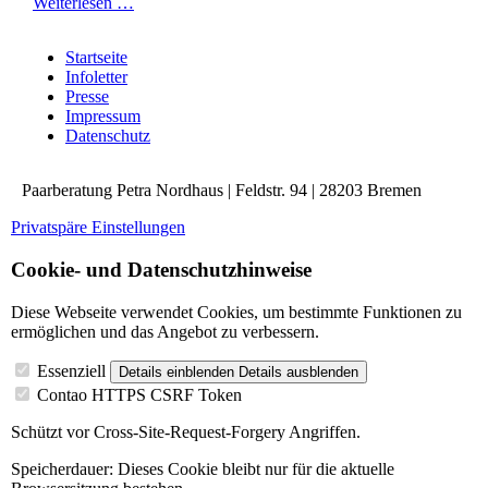
„Ist
Weiterlesen …
die
Navigation
Liebe
Startseite
überspringen
futsch,
Infoletter
muss
Presse
ich
Impressum
ausziehen.
Datenschutz
Dann
merke
ich,
Paarberatung Petra Nordhaus | Feldstr. 94 | 28203 Bremen
ob
ich
Privatspäre Einstellungen
den
anderen
Cookie- und Datenschutzhinweise
vermisse!“
-
Diese Webseite verwendet Cookies, um bestimmte Funktionen zu
Ist
ermöglichen und das Angebot zu verbessern.
das
tatsächlich
Essenziell
Details einblenden
Details ausblenden
so?
Contao HTTPS CSRF Token
Schützt vor Cross-Site-Request-Forgery Angriffen.
Speicherdauer:
Dieses Cookie bleibt nur für die aktuelle