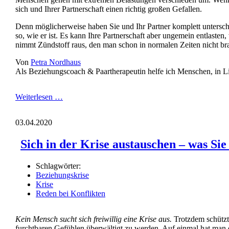
sich und Ihrer Partnerschaft einen richtig großen Gefallen.
Denn möglicherweise haben Sie und Ihr Partner komplett unterschied
so, wie er ist. Es kann Ihre Partnerschaft aber ungemein entlasten
nimmt Zündstoff raus, den man schon in normalen Zeiten nicht b
Von
Petra Nordhaus
Als Beziehungscoach & Paartherapeutin helfe ich Menschen, in Li
Kontakttypen
Weiterlesen …
in
der
03.04.2020
Krise:
Igel
Sich in der Krise austauschen – was Sie
oder
Spinne?
Schlagwörter:
Beziehungskrise
Krise
Reden bei Konflikten
Kein Mensch sucht sich freiwillig eine Krise aus.
Trotzdem schützt 
furchtbaren Gefühlen überwältigt zu werden. Auf einmal hat man 