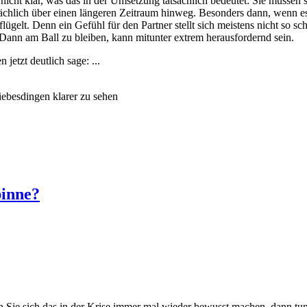
t nicht klar, was das in der Umsetzung tatsächlich bedeutet: Sie müssen 
sächlich über einen längeren Zeitraum hinweg. Besonders dann, wenn e
lügelt. Denn ein Gefühl für den Partner stellt sich meistens nicht so sch
 Dann am Ball zu bleiben, kann mitunter extrem herausfordernd sein.
jetzt deutlich sage: ...
ebesdingen klarer zu sehen
pinne?
Sie sich das in der Krise immer mal wieder bewusst machen, dann tun