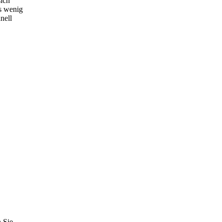
sich
s wenig
nell
 Sie