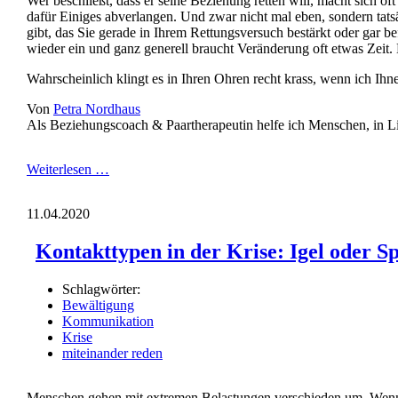
Wer beschließt, dass er seine Beziehung retten will, macht sich of
dafür Einiges abverlangen. Und zwar nicht mal eben, sondern tat
gibt, das Sie gerade in Ihrem Rettungsversuch bestärkt oder gar bef
wieder ein und ganz generell braucht Veränderung oft etwas Zeit.
Wahrscheinlich klingt es in Ihren Ohren recht krass, wenn ich Ihnen 
Von
Petra Nordhaus
Als Beziehungscoach & Paartherapeutin helfe ich Menschen, in Li
Veränderungen
Weiterlesen …
sind
ein
11.04.2020
Prozess
–
Kontakttypen in der Krise: Igel oder S
warum
das
Durchhalten
Schlagwörter:
seinen
Bewältigung
eigenen
Kommunikation
Wert
Krise
hat
miteinander reden
Menschen gehen mit extremen Belastungen verschieden um. Wenn 