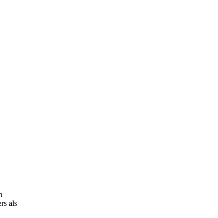
n
rs als