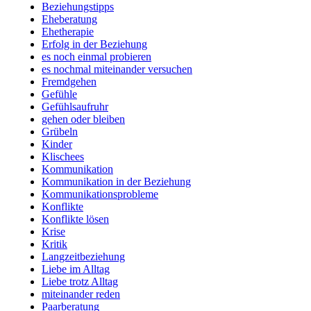
Beziehungstipps
Eheberatung
Ehetherapie
Erfolg in der Beziehung
es noch einmal probieren
es nochmal miteinander versuchen
Fremdgehen
Gefühle
Gefühlsaufruhr
gehen oder bleiben
Grübeln
Kinder
Klischees
Kommunikation
Kommunikation in der Beziehung
Kommunikationsprobleme
Konflikte
Konflikte lösen
Krise
Kritik
Langzeitbeziehung
Liebe im Alltag
Liebe trotz Alltag
miteinander reden
Paarberatung