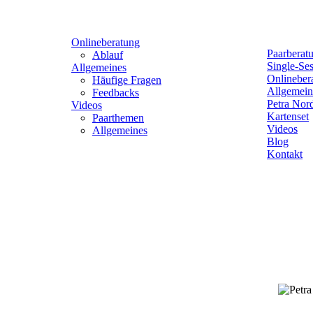
Navigation
Onlineberatung
Paarberat
überspringen
Ablauf
Single-Se
Allgemeines
Onlineber
Häufige Fragen
Allgemein
Feedbacks
Petra Nor
Videos
Kartenset
Paarthemen
Videos
Allgemeines
Blog
Kontakt