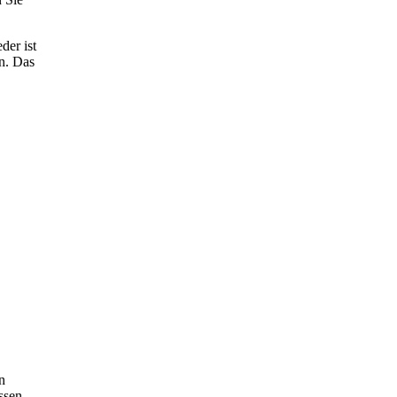
der ist
en. Das
n
ssen