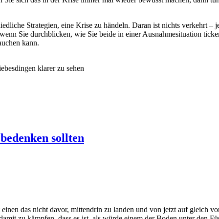
liche Strategien, eine Krise zu händeln. Daran ist nichts verkehrt – je
, wenn Sie durchblicken, wie Sie beide in einer Ausnahmesituation tick
rauchen kann.
ebesdingen klarer zu sehen
 bedenken sollten
einen das nicht davor, mittendrin zu landen und von jetzt auf gleich vo
damit zu kämpfen, dass es ist, als würde einem der Boden unter den Fü