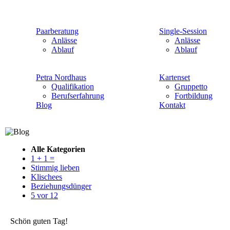
Paarberatung
Single-Session
Anlässe
Anlässe
Ablauf
Ablauf
Petra Nordhaus
Kartenset
Qualifikation
Gruppetto
Berufserfahrung
Fortbildung
Blog
Kontakt
Alle Kategorien
1 + 1 =
Stimmig lieben
Klischees
Beziehungsdünger
5 vor 12
Schön guten Tag!