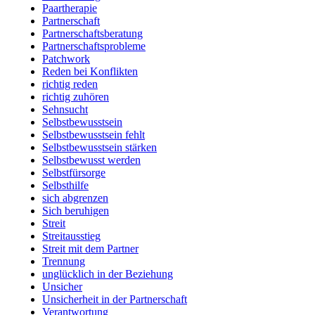
Paartherapie
Partnerschaft
Partnerschaftsberatung
Partnerschaftsprobleme
Patchwork
Reden bei Konflikten
richtig reden
richtig zuhören
Sehnsucht
Selbstbewusstsein
Selbstbewusstsein fehlt
Selbstbewusstsein stärken
Selbstbewusst werden
Selbstfürsorge
Selbsthilfe
sich abgrenzen
Sich beruhigen
Streit
Streitausstieg
Streit mit dem Partner
Trennung
unglücklich in der Beziehung
Unsicher
Unsicherheit in der Partnerschaft
Verantwortung