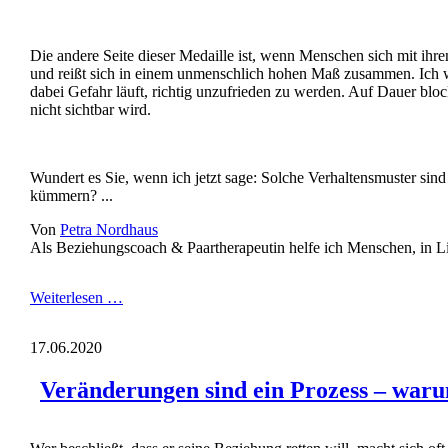
Die andere Seite dieser Medaille ist, wenn Menschen sich mit ihr
und reißt sich in einem unmenschlich hohen Maß zusammen. Ich wei
dabei Gefahr läuft, richtig unzufrieden zu werden. Auf Dauer blo
nicht sichtbar wird.
Wundert es Sie, wenn ich jetzt sage: Solche Verhaltensmuster sind
kümmern? ...
Von
Petra Nordhaus
Als Beziehungscoach & Paartherapeutin helfe ich Menschen, in Li
Wer
Weiterlesen …
für
sich
17.06.2020
sorgt,
ist
Veränderungen sind ein Prozess – waru
ein
besserer
Partner
(Teil1)